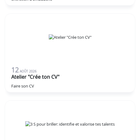
12
AOÛT
2026
Atelier "Crée ton CV"
Faire son CV