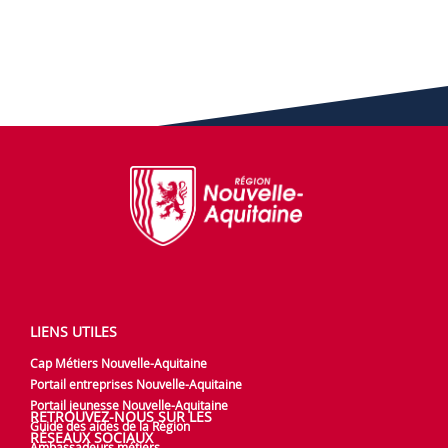
LIENS UTILES
Cap Métiers Nouvelle-Aquitaine
Portail entreprises Nouvelle-Aquitaine
Portail jeunesse Nouvelle-Aquitaine
RETROUVEZ-NOUS SUR LES
Guide des aides de la Région
RÉSEAUX SOCIAUX
Ambassadeurs métiers