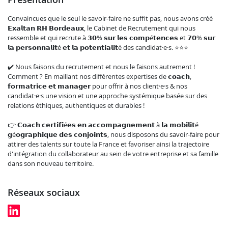
Convaincues que le seul le savoir-faire ne suffit pas, nous avons créé
𝗘𝘅𝗮𝗹𝘁𝗮𝗻 𝗥𝗛 𝗕𝗼𝗿𝗱𝗲𝗮𝘂𝘅, le Cabinet de Recrutement qui nous
ressemble et qui recrute à 𝟯𝟬% 𝘀𝘂𝗿 𝗹𝗲𝘀 𝗰𝗼𝗺𝗽é𝘁𝗲𝗻𝗰𝗲𝘀 et 𝟳𝟬% 𝘀𝘂𝗿
𝗹𝗮 𝗽𝗲𝗿𝘀𝗼𝗻𝗻𝗮𝗹𝗶𝘁é 𝗲𝘁 𝗹𝗮 𝗽𝗼𝘁𝗲𝗻𝘁𝗶𝗮𝗹𝗶𝘁é des candidat·e·s. ⭐⭐⭐
✔️ Nous faisons du recrutement et nous le faisons autrement !
Comment ? En maillant nos différentes expertises de 𝗰𝗼𝗮𝗰𝗵,
𝗳𝗼𝗿𝗺𝗮𝘁𝗿𝗶𝗰𝗲 𝗲𝘁 𝗺𝗮𝗻𝗮𝗴𝗲𝗿 pour offrir à nos client·e·s & nos
candidat·e·s une vision et une approche systémique basée sur des
relations éthiques, authentiques et durables !
👉 𝗖𝗼𝗮𝗰𝗵 𝗰𝗲𝗿𝘁𝗶𝗳𝗶é𝗲𝘀 𝗲𝗻 𝗮𝗰𝗰𝗼𝗺𝗽𝗮𝗴𝗻𝗲𝗺𝗲𝗻𝘁 à 𝗹𝗮 𝗺𝗼𝗯𝗶𝗹𝗶𝘁é
𝗴é𝗼𝗴𝗿𝗮𝗽𝗵𝗶𝗾𝘂𝗲 𝗱𝗲𝘀 𝗰𝗼𝗻𝗷𝗼𝗶𝗻𝘁𝘀, nous disposons du savoir-faire pour
attirer des talents sur toute la France et favoriser ainsi la trajectoire
d'intégration du collaborateur au sein de votre entreprise et sa famille
dans son nouveau territoire.
réseaux sociaux